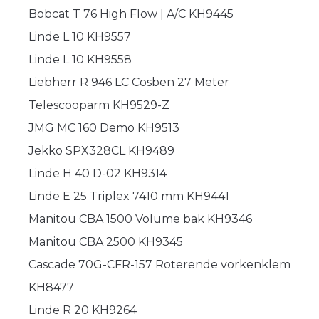
Bobcat T 76 High Flow | A/C KH9445
Linde L 10 KH9557
Linde L 10 KH9558
Liebherr R 946 LC Cosben 27 Meter
Telescooparm KH9529-Z
JMG MC 160 Demo KH9513
Jekko SPX328CL KH9489
Linde H 40 D-02 KH9314
Linde E 25 Triplex 7410 mm KH9441
Manitou CBA 1500 Volume bak KH9346
Manitou CBA 2500 KH9345
Cascade 70G-CFR-157 Roterende vorkenklem
KH8477
Linde R 20 KH9264