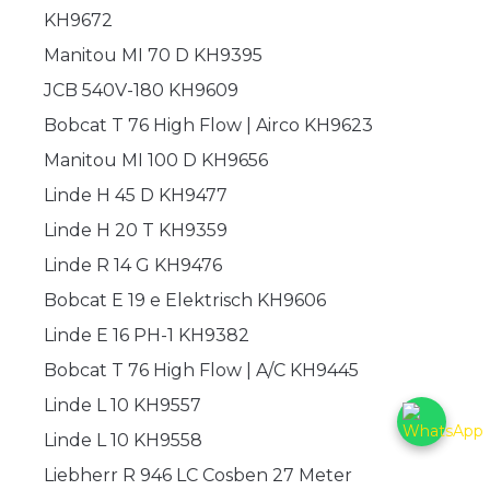
KH9672
Manitou MI 70 D KH9395
JCB 540V-180 KH9609
Bobcat T 76 High Flow | Airco KH9623
Manitou MI 100 D KH9656
Linde H 45 D KH9477
Linde H 20 T KH9359
Linde R 14 G KH9476
Bobcat E 19 e Elektrisch KH9606
Linde E 16 PH-1 KH9382
Bobcat T 76 High Flow | A/C KH9445
Linde L 10 KH9557
Linde L 10 KH9558
Liebherr R 946 LC Cosben 27 Meter