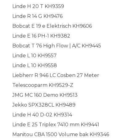
Linde H 20 T KH9359
Linde R 14 G KH9476
Bobcat E 19 e Elektrisch KH9606
Linde E 16 PH-1 KH9382
Bobcat T 76 High Flow | A/C KH9445
Linde L 10 KH9557
Linde L 10 KH9558
Liebherr R 946 LC Cosben 27 Meter
Telescooparm KH9529-Z
JMG MC 160 Demo KH9513
Jekko SPX328CL KH9489
Linde H 40 D-02 KH9314
Linde E 25 Triplex 7410 mm KH9441
Manitou CBA 1500 Volume bak KH9346