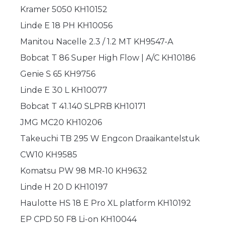
Kramer 5050 KH10152
Linde E 18 PH KH10056
Manitou Nacelle 2.3 / 1.2 MT KH9547-A
Bobcat T 86 Super High Flow | A/C KH10186
Genie S 65 KH9756
Linde E 30 L KH10077
Bobcat T 41.140 SLPRB KH10171
JMG MC20 KH10206
Takeuchi TB 295 W Engcon Draaikantelstuk
CW10 KH9585
Komatsu PW 98 MR-10 KH9632
Linde H 20 D KH10197
Haulotte HS 18 E Pro XL platform KH10192
EP CPD 50 F8 Li-on KH10044