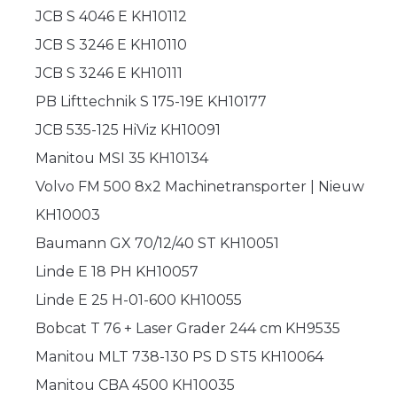
JCB S 4046 E KH10112
JCB S 3246 E KH10110
JCB S 3246 E KH10111
PB Lifttechnik S 175-19E KH10177
JCB 535-125 HiViz KH10091
Manitou MSI 35 KH10134
Volvo FM 500 8x2 Machinetransporter | Nieuw
KH10003
Baumann GX 70/12/40 ST KH10051
Linde E 18 PH KH10057
Linde E 25 H-01-600 KH10055
Bobcat T 76 + Laser Grader 244 cm KH9535
Manitou MLT 738-130 PS D ST5 KH10064
Manitou CBA 4500 KH10035