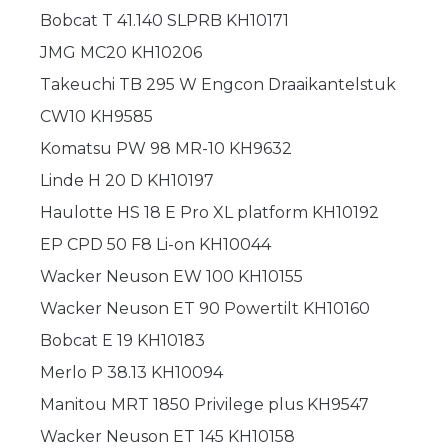
Bobcat T 41.140 SLPRB KH10171
JMG MC20 KH10206
Takeuchi TB 295 W Engcon Draaikantelstuk
CW10 KH9585
Komatsu PW 98 MR-10 KH9632
Linde H 20 D KH10197
Haulotte HS 18 E Pro XL platform KH10192
EP CPD 50 F8 Li-on KH10044
Wacker Neuson EW 100 KH10155
Wacker Neuson ET 90 Powertilt KH10160
Bobcat E 19 KH10183
Merlo P 38.13 KH10094
Manitou MRT 1850 Privilege plus KH9547
Wacker Neuson ET 145 KH10158