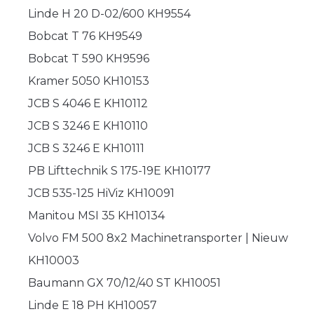
Linde H 20 D-02/600 KH9554
Bobcat T 76 KH9549
Bobcat T 590 KH9596
Kramer 5050 KH10153
JCB S 4046 E KH10112
JCB S 3246 E KH10110
JCB S 3246 E KH10111
PB Lifttechnik S 175-19E KH10177
JCB 535-125 HiViz KH10091
Manitou MSI 35 KH10134
Volvo FM 500 8x2 Machinetransporter | Nieuw
KH10003
Baumann GX 70/12/40 ST KH10051
Linde E 18 PH KH10057