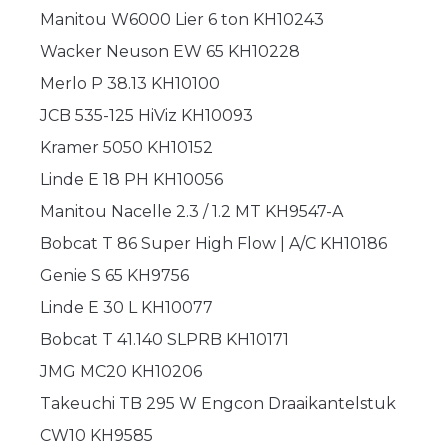
Manitou W6000 Lier 6 ton KH10243
Wacker Neuson EW 65 KH10228
Merlo P 38.13 KH10100
JCB 535-125 HiViz KH10093
Kramer 5050 KH10152
Linde E 18 PH KH10056
Manitou Nacelle 2.3 / 1.2 MT KH9547-A
Bobcat T 86 Super High Flow | A/C KH10186
Genie S 65 KH9756
Linde E 30 L KH10077
Bobcat T 41.140 SLPRB KH10171
JMG MC20 KH10206
Takeuchi TB 295 W Engcon Draaikantelstuk
CW10 KH9585