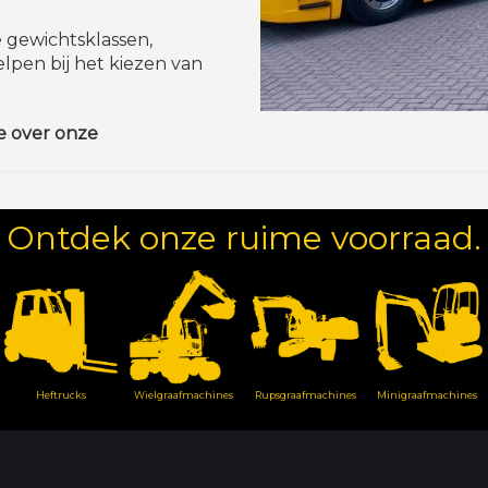
 gewichtsklassen,
pen bij het kiezen van
.
e over onze
Ontdek onze ruime voorraad.
Heftrucks
Wielgraafmachines
Rupsgraafmachines
Minigraafmachines