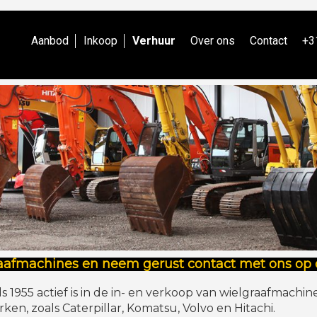
Aanbod
Inkoop
Verhuur
Over ons
Contact
+3
raafmachines en neem gerust contact met ons op 
 1955 actief is in de in- en verkoop van wielgraafmachines
n, zoals Caterpillar, Komatsu, Volvo en Hitachi.