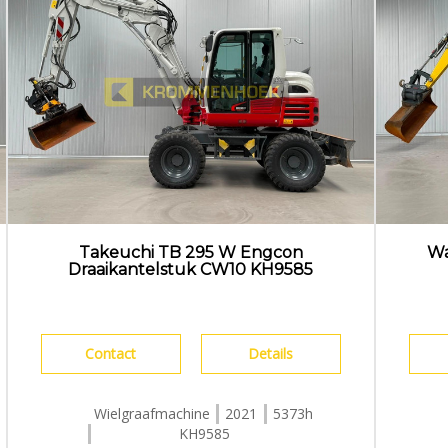
Takeuchi TB 295 W Engcon
Wa
Draaikantelstuk CW10 KH9585
Contact
Details
Wielgraafmachine
2021
5373h
KH9585