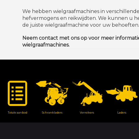
We hebben wielgraafmachines in verschillende
hefvermogens en reikwijdten. We kunnen u hel
de juiste wielgraafmachine voor uw behoeften
Neem contact met ons op voor meer informati
wielgraafmachines.
Totale aanbod
Schrankladers
Verreikers
Laders