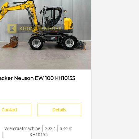
cker Neuson EW 100 KH10155
Contact
Details
Wielgraafmachine
2022
3340h
KH10155