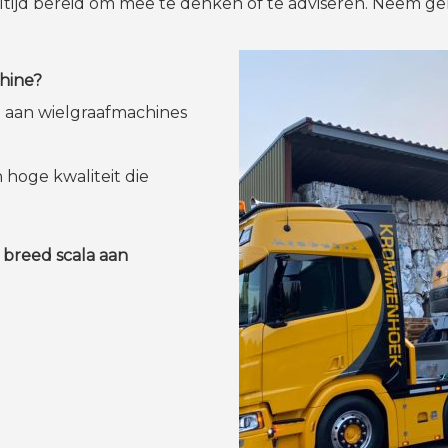
 altijd bereid om mee te denken of te adviseren. Neem 
hine?
aan wielgraafmachines
hoge kwaliteit die
 breed scala aan