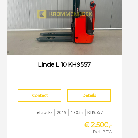
Linde L 10 KH9557
Contact
Details
Heftrucks
2019
1903h
KH9557
€ 2.500,-
Excl. BTW