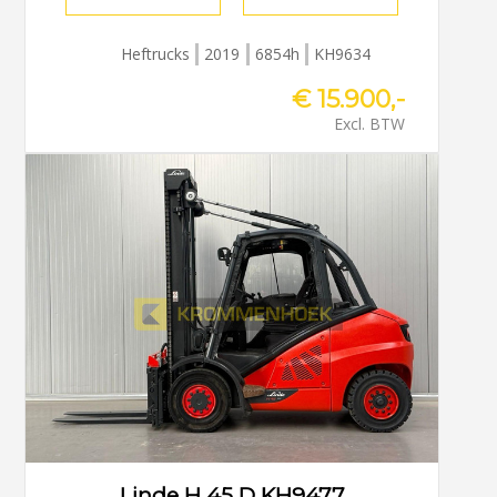
Heftrucks
2019
6854h
KH9634
€ 15.900,-
Excl. BTW
Linde H 45 D KH9477