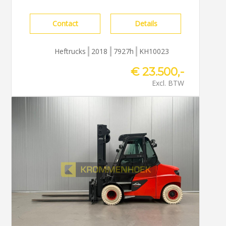
Contact
Details
Heftrucks
2018
7927h
KH10023
€ 23.500,-
Excl. BTW