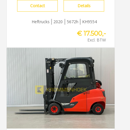
Contact
Details
Heftrucks
2020
5672h
KH9554
€ 17.500,-
Excl. BTW