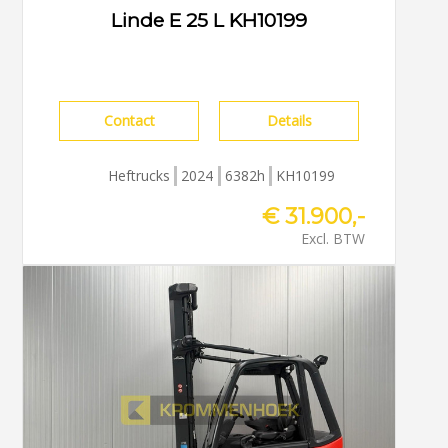
Linde E 25 L KH10199
Contact
Details
Heftrucks
2024
6382h
KH10199
€ 31.900,-
Excl. BTW