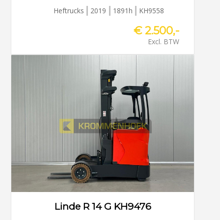
Heftrucks
2019
1891h
KH9558
€ 2.500,-
Excl. BTW
Linde R 14 G KH9476