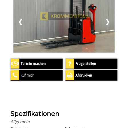
❮
❯
Termin machen
Frage stellen
Ruf mich
Afdrukken
Spezifikationen
Allgemein