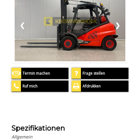
❮
❯
Termin machen
Frage stellen
Ruf mich
Afdrukken
Spezifikationen
Allgemein