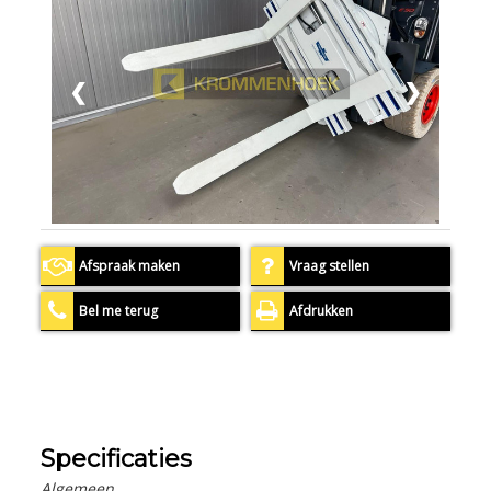
❮
❯
Afspraak maken
Vraag stellen
Bel me terug
Afdrukken
Specificaties
Algemeen