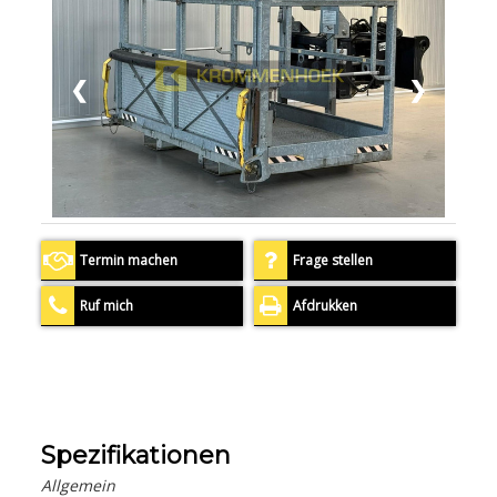
❮
❯
Termin machen
Frage stellen
Ruf mich
Afdrukken
Spezifikationen
Allgemein