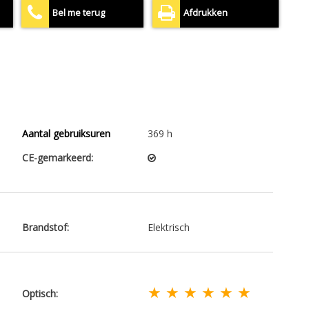
Bel me terug
Afdrukken
Aantal gebruiksuren
369 h
CE-gemarkeerd:
Brandstof:
Elektrisch
★ ★ ★ ★ ★ ★
Optisch: