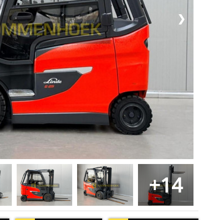
❯
+14