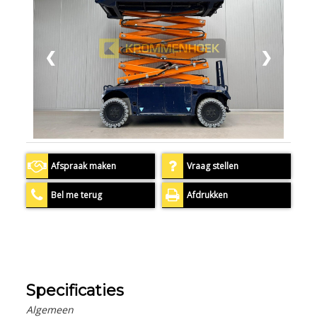
❮
❯
Afspraak maken
Vraag stellen
Bel me terug
Afdrukken
Specificaties
Algemeen