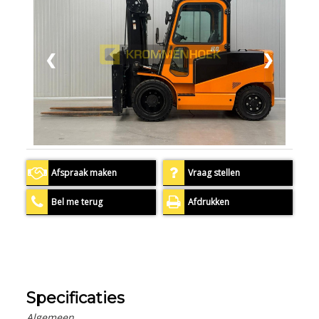
❮
❯
Afspraak maken
Vraag stellen
Bel me terug
Afdrukken
Specificaties
Algemeen