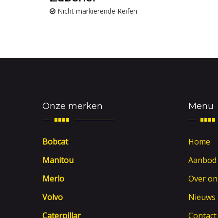
Nicht markierende Reifen
Onze merken
Menu
Bobcat
Home
Manitou
Aanbod
Merlo
Over on
Volvo
Nieuws
Caterpillar
Contact