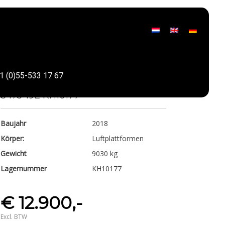
PB Lifttechnik
1 (0)55-533 17 67
Teilen
S 175-19E KH10177
Baujahr
2018
Körper:
Luftplattformen
Gewicht
9030 kg
Lagernummer
KH10177
€ 12.900,-
Excl. BTW