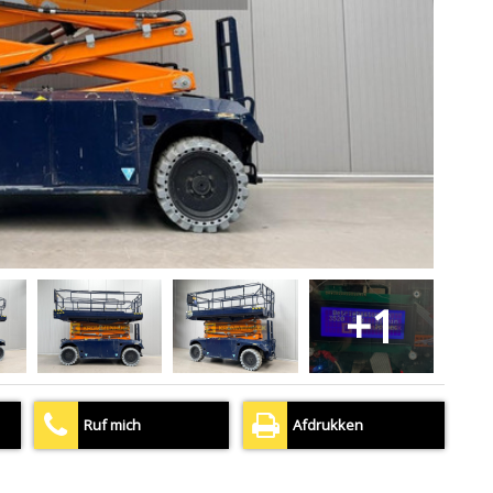
+1
Ruf mich
Afdrukken