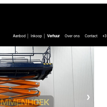
Aanbod
Inkoop
Verhuur
Over ons
Contact
+3
❯