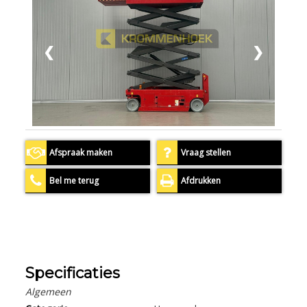
❮
❯
Afspraak maken
Vraag stellen
Bel me terug
Afdrukken
Specificaties
Algemeen