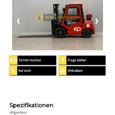
❮
❯
Termin machen
Frage stellen
Ruf mich
Afdrukken
Spezifikationen
Allgemein