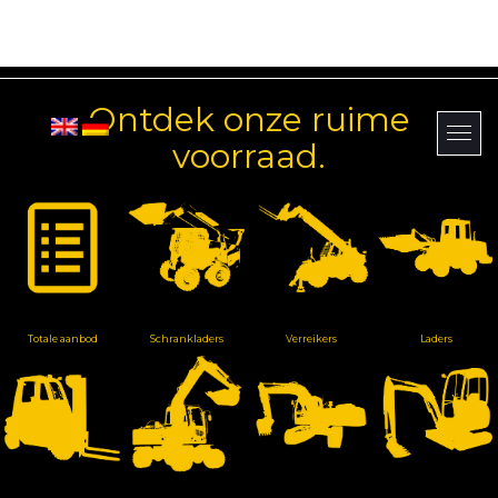
Ontdek onze ruime
voorraad.
Totale aanbod
Schrankladers
Verreikers
Laders