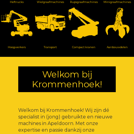
Heftrucks
Wielgraafmachines
Rupsgraafmachines
Minigraafmachines
Hoogwerkers
Transport
Compact kranen
Aanbouwdelen
Welkom bij
Krommenhoek!
Welkom bij Krommenhoek! Wij zijn dé
specialist in (jong) gebruikte en nieuwe
machines in Apeldoorn. Met onze
expertise en passie dankzij onze