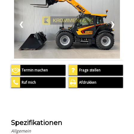
❮
❯
Termin machen
Frage stellen
Ruf mich
Afdrukken
Spezifikationen
Allgemein