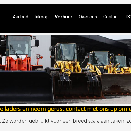
Aanbod
Inkoop
Verhuur
Over ons
Contact
+3
ielladers en neem gerust contact met ons op om e
en. Ze worden gebruikt voor een breed scala aan taken,