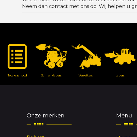
Neem dan contact met ons op. Wij helpen u gr
Totale aanbod
Schrankladers
Verreikers
Laders
Onze merken
Menu