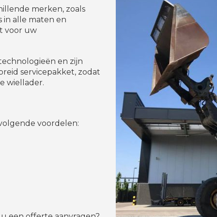
hillende merken, zoals
s in alle maten en
dt voor uw
technologieën en zijn
breid servicepakket, zodat
 wiellader.
volgende voordelen:
t u een offerte aanvragen?