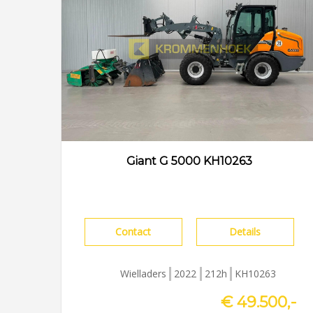
Giant G 5000 KH10263
Contact
Details
Wielladers
2022
212h
KH10263
€ 49.500,-