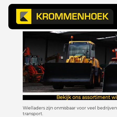
Bekijk ons assortiment w
Wielladers zijn onmisbaar voor veel bedrijv
transport.