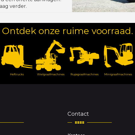
aag verder.
Ontdek onze ruime voorraad.
Heftrucks
Wielgraafmachines
Rupsgraafmachines
Minigraafmachines
Contact