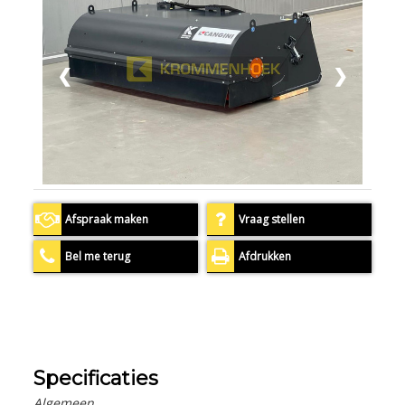
❮
❯
Afspraak maken
Vraag stellen
Bel me terug
Afdrukken
Specificaties
Algemeen