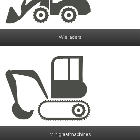
Wielladers
Minigraafmachines