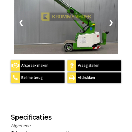
❮
❯
Afspraak maken
Vraag stellen
Bel me terug
Afdrukken
Specificaties
Algemeen