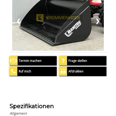
❮
❯
Termin machen
Frage stellen
Ruf mich
Afdrukken
Spezifikationen
Allgemein