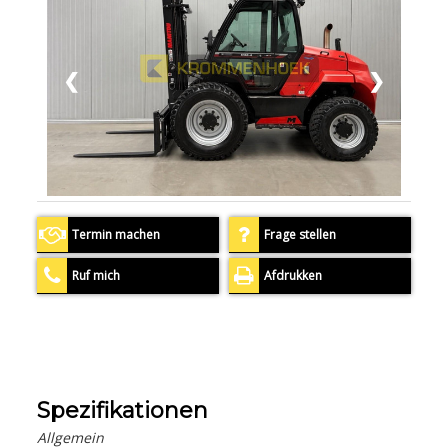
❮
❯
Termin machen
Frage stellen
Ruf mich
Afdrukken
Spezifikationen
Allgemein