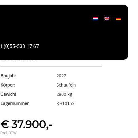
Kramer
1 (0)55-533 17 67
Teilen
5050 KH10153
Baujahr
2022
Körper:
Schaufeln
Gewicht
2800 kg
Lagernummer
KH10153
€ 37.900,-
Excl. BTW