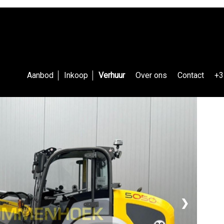
Aanbod
Inkoop
Verhuur
Over ons
Contact
+3
❯