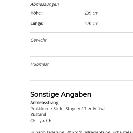
Abmessungen
Höhe:
239 cm
Länge:
470 cm
Gewicht
Hubmast
Sonstige Angaben
Antriebsstrang
Praktikum / Stufe: Stage V / Tier IV final
Zustand
CE-Typ: CE
Hubarm federung, 30 km/h, Allradlenkung, Schaufel u