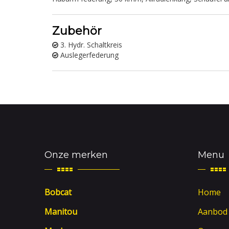
Zubehör
3. Hydr. Schaltkreis
Auslegerfederung
Onze merken
Menu
Bobcat
Home
Manitou
Aanbod