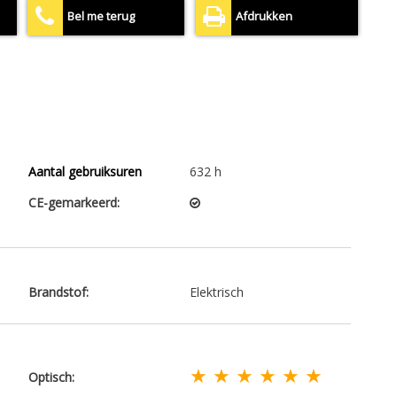
Bel me terug
Afdrukken
Aantal gebruiksuren
632 h
CE-gemarkeerd:
Brandstof:
Elektrisch
★ ★ ★ ★ ★ ★
Optisch: