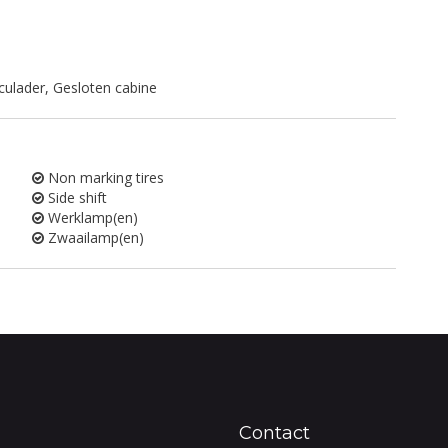
cculader, Gesloten cabine
Non marking tires
Side shift
Werklamp(en)
Zwaailamp(en)
Contact