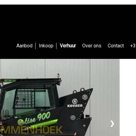
Aanbod
Inkoop
Verhuur
Over ons
Contact
+3
❯