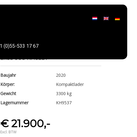
KOVACO
1 (0)55-533 17 67
Teilen
Elise 900 KH9537
Baujahr
2020
Körper:
Kompaktlader
Gewicht
3300 kg
Lagernummer
KH9537
€ 21.900,-
Excl. BTW