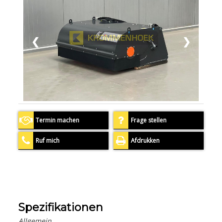
❮
❯
Termin machen
Frage stellen
Ruf mich
Afdrukken
Spezifikationen
Allgemein