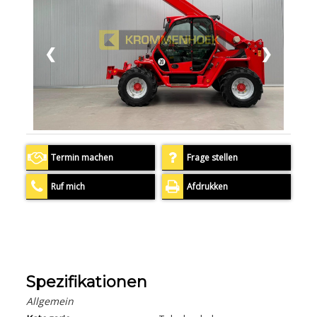
❮
❯
Termin machen
Frage stellen
Ruf mich
Afdrukken
Spezifikationen
Allgemein