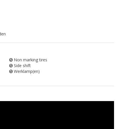
den
Non marking tires
Side shift
Werklamp(en)