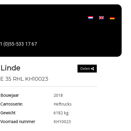
1 (0)55-533 17 67
Linde
Delen
E 35 RHL KH10023
Bouwjaar
2018
Carrosserie:
Heftrucks
Gewicht
6182 kg
Voorraad nummer
KH10023