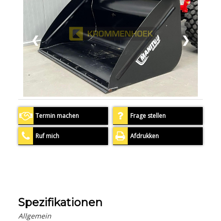
❮
❯
Termin machen
Frage stellen
Ruf mich
Afdrukken
Spezifikationen
Allgemein