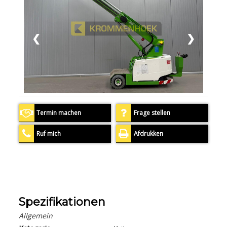
❮
❯
Termin machen
Frage stellen
Ruf mich
Afdrukken
Spezifikationen
Allgemein