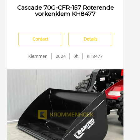
Cascade 70G-CFR-157 Roterende
vorkenklem KH8477
Contact
Details
Klemmen
2024
0h
KH8477