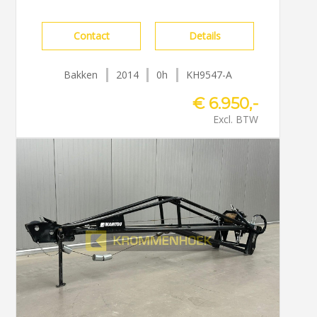
Contact
Details
Bakken
2014
0h
KH9547-A
€ 6.950,-
Excl. BTW