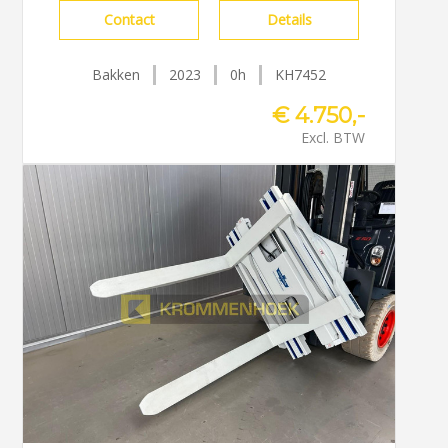
Contact
Details
Bakken
2023
0h
KH7452
€ 4.750,-
Excl. BTW