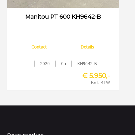
Manitou PT 600 KH9642-B
Contact
Details
2020
0h
KH9642-B
€ 5.950,-
Excl. BTW