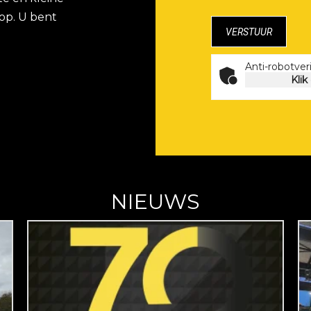
op. U bent
Anti-robotveri
Klik
NIEUWS