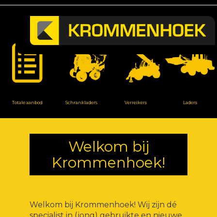
Totale aanbod
Schrankladers
Verreikers
Laders
Welkom bij
Krommenhoek!
Welkom bij Krommenhoek! Wij zijn dé
specialist in (jong) gebruikte en nieuwe