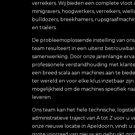
verreikers. Wij bieden een complete vloot
minigravers, hoogwerkers, verreikers, wiell
bulldozers, breekhamers, rupsgraafmachin
en trailers.
De probleemoplossende instelling van ons
team resulteert in een uiterst betrouwbar
samenwerking. Door onze jarenlange erva
professionele verstandhouding met klante
een breed scala aan machines aan te bieden
ter wereld en voor elke klus inzetbaar zijn
mogelijkheid om de machines specifiek na
leveren.
Ons team kan het hele technische, logisti
administratieve traject van A tot Z voor u 
onze nieuwe locatie in Apeldoorn, vindt u a
grote voorraad van nieuw en gebruikt grot