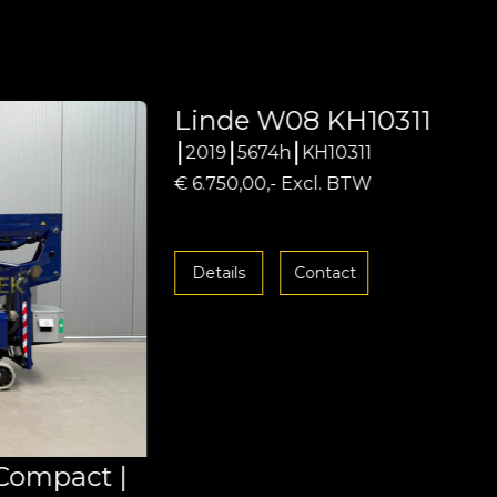
Linde W08 KH10311