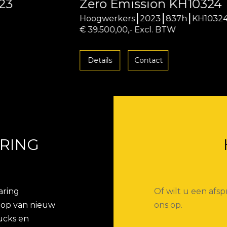
Zero Emission KH10324
Hoogwerkers
2023
837h
KH10324
€ 39.500,00,- Excl. BTW
Details
Contact
RING
aring
Of wilt u een af
koop van nieuw
ons op.
ucks en