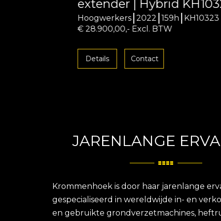
extender | Hybrid KH10323
Hoogwerkers
2022
159h
KH10323
€ 28.900,00,- Excl. BTW
Details
Contact
JARENLANGE ERVA
Krommenhoek is door haar jarenlange erv
gespecialiseerd in wereldwijde in- en ver
en gebruikte grondverzetmachines, heftr