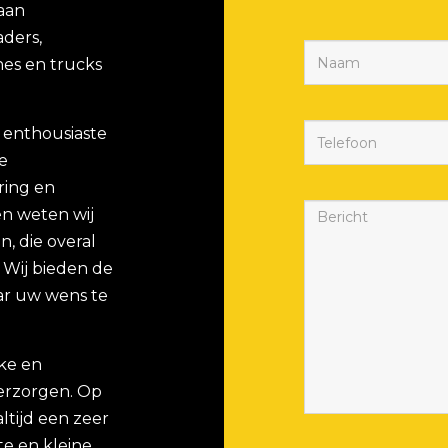
 aan
aders,
es en trucks
 enthousiaste
e
ring en
n weten wij
, die overal
. Wij bieden de
ar uw wens te
eke en
verzorgen. Op
ltijd een zeer
e en kleine