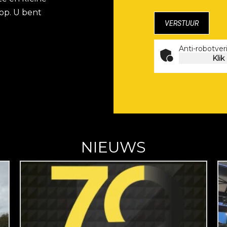
op. U bent
Anti-robotveri
Klik
NIEUWS