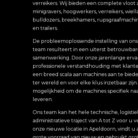
verreikers. Wij bieden een complete vloot
minigravers, hoogwerkers, verreikers, wiell
bulldozers, breekhamers, rupsgraafmachin
en trailers.
De probleemoplossende instelling van ons
team resulteert in een uiterst betrouwbar
samenwerking. Door onze jarenlange erva
professionele verstandhouding met klante
een breed scala aan machines aan te bieden
ter wereld en voor elke klus inzetbaar zijn
mogelijkheid om de machines specifiek na
leveren.
Ons team kan het hele technische, logisti
administratieve traject van A tot Z voor u 
onze nieuwe locatie in Apeldoorn, vindt u a
grote voorraad van nieuw en gebruikt grot