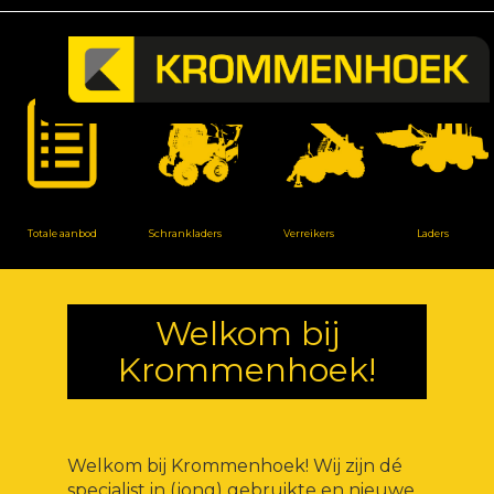
Totale aanbod
Schrankladers
Verreikers
Laders
Welkom bij
Krommenhoek!
Welkom bij Krommenhoek! Wij zijn dé
specialist in (jong) gebruikte en nieuwe