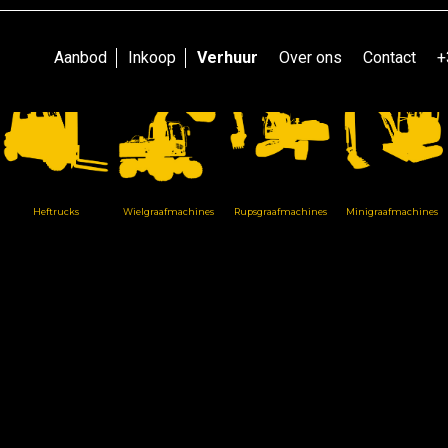
Ontdek onze ruime voorraad.
Aanbod
Inkoop
Verhuur
Over ons
Contact
+
Heftrucks
Wielgraafmachines
Rupsgraafmachines
Minigraafmachines