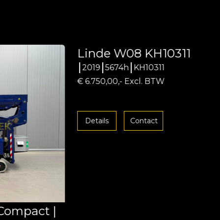
Linde W08 KH10311
2019
5674h
KH10311
€ 6.750,00,- Excl. BTW
Details
Contact