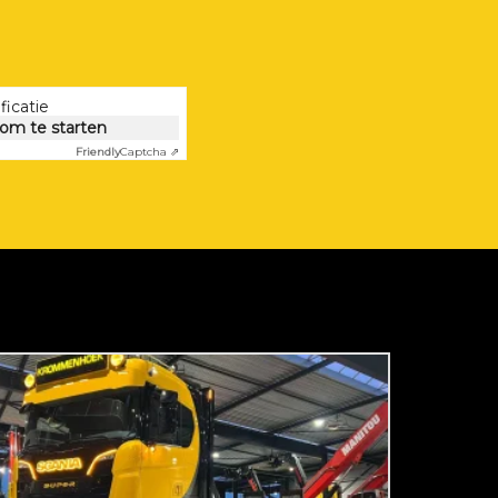
ficatie
 om te starten
Friendly
Captcha ⇗