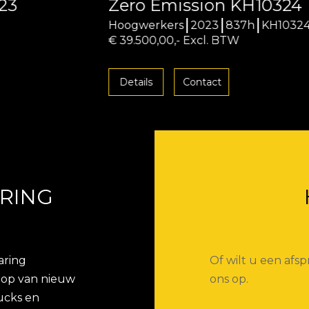
Zero Emission KH10324
Hoogwerkers
2023
837h
KH10324
€ 39.500,00,- Excl. BTW
Details
Contact
RING
aring
Of wilt u een af
koop van nieuw
ons op.
ucks en