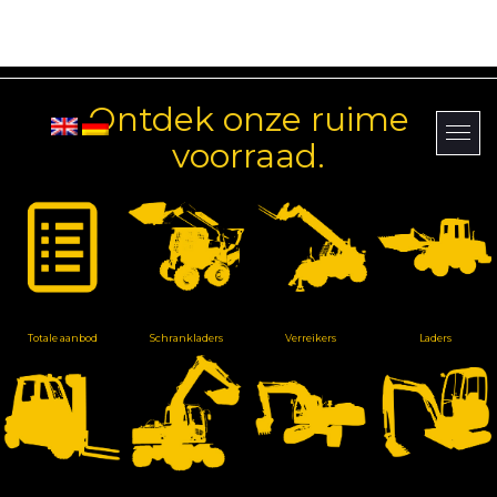
Ontdek onze ruime
voorraad.
Totale aanbod
Schrankladers
Verreikers
Laders