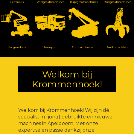
Heftrucks
Wielgraafmachines
Rupsgraafmachines
Minigraafmachines
Hoogwerkers
Transport
Compact kranen
Aanbouwdelen
Welkom bij
Krommenhoek!
Welkom bij Krommenhoek! Wij zijn dé
specialist in (jong) gebruikte en nieuwe
machines in Apeldoorn. Met onze
expertise en passie dankzij onze