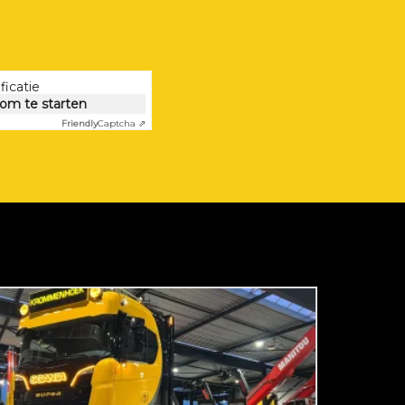
ficatie
 om te starten
Friendly
Captcha ⇗