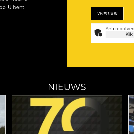
op. U bent
Anti-robotveri
Klik
NIEUWS