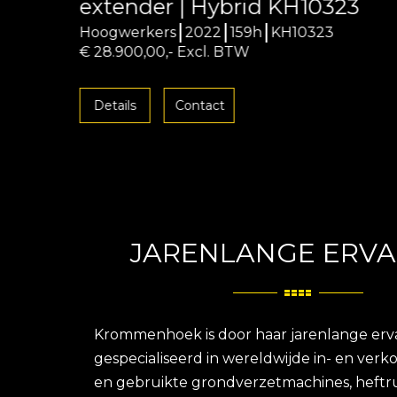
extender | Hybrid KH10323
Hoogwerkers
2022
159h
KH10323
€ 28.900,00,- Excl. BTW
Details
Contact
JARENLANGE ERVA
Krommenhoek is door haar jarenlange erv
gespecialiseerd in wereldwijde in- en ver
en gebruikte grondverzetmachines, heftr