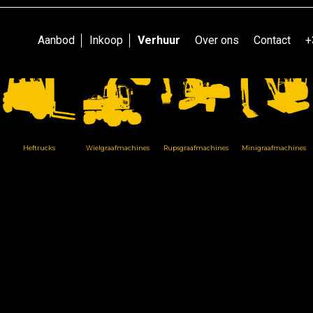
Ontdek onze ruime voorraad.
Aanbod
Inkoop
Verhuur
Over ons
Contact
+
Heftrucks
Wielgraafmachines
Rupsgraafmachines
Minigraafmachines