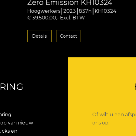
Zero Emission KH10324
Hoogwerkers
2023
837h
KH10324
€ 39.500,00,- Excl. BTW
Details
Contact
RING
aring
Of wilt u een af
koop van nieuw
ons op.
ucks en