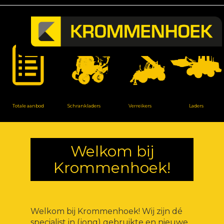
Totale aanbod
Schrankladers
Verreikers
Laders
Welkom bij
Krommenhoek!
Welkom bij Krommenhoek! Wij zijn dé
specialist in (jong) gebruikte en nieuwe