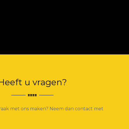
2019
5674h
KH10311
€ 6.750,00,- Excl. BTW
Details
Contact
Heeft u vragen?
spraak met ons maken? Neem dan contact met