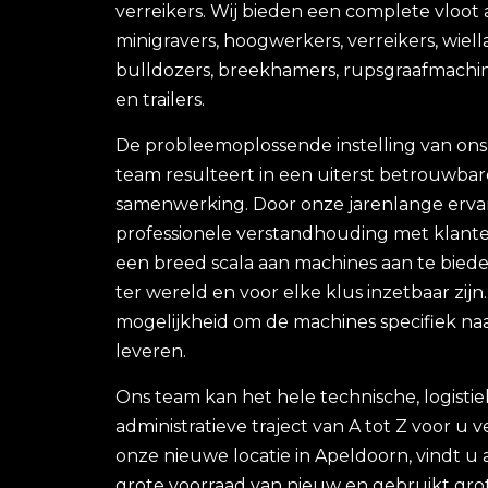
verreikers. Wij bieden een complete vloot
minigravers, hoogwerkers, verreikers, wiell
bulldozers, breekhamers, rupsgraafmachin
en trailers.
De probleemoplossende instelling van ons
team resulteert in een uiterst betrouwbar
samenwerking. Door onze jarenlange erva
professionele verstandhouding met klante
een breed scala aan machines aan te bieden
ter wereld en voor elke klus inzetbaar zijn
mogelijkheid om de machines specifiek na
leveren.
Ons team kan het hele technische, logisti
administratieve traject van A tot Z voor u 
onze nieuwe locatie in Apeldoorn, vindt u a
grote voorraad van nieuw en gebruikt grot