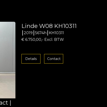
Linde W08 KH10311