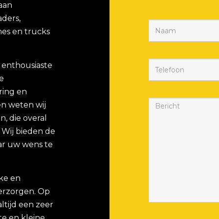
 aan
aders,
es en trucks
 enthousiaste
e
ring en
n weten wij
, die overal
. Wij bieden de
ar uw wens te
eke en
verzorgen. Op
ltijd een zeer
e en kleine