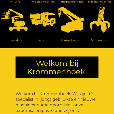
Heftrucks
Wielgraafmachines
Rupsgraafmachines
Minigraafmachines
Hoogwerkers
Transport
Compact kranen
Aanbouwdelen
Welkom bij
Krommenhoek!
Welkom bij Krommenhoek! Wij zijn dé
specialist in (jong) gebruikte en nieuwe
machines in Apeldoorn. Met onze
expertise en passie dankzij onze