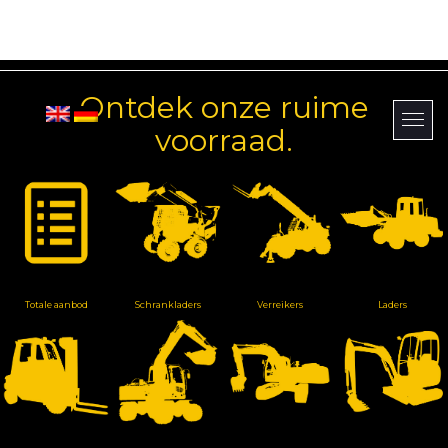
Ontdek onze ruime
voorraad.
Totale aanbod
Schrankladers
Verreikers
Laders