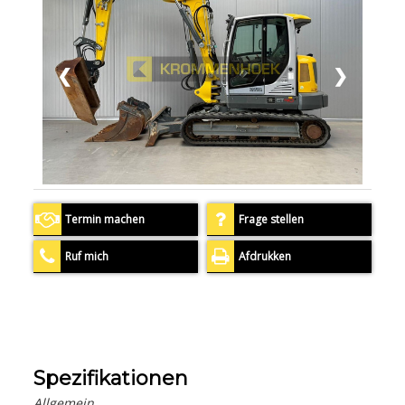
❮
❯
Termin machen
Frage stellen
Ruf mich
Afdrukken
Spezifikationen
Allgemein