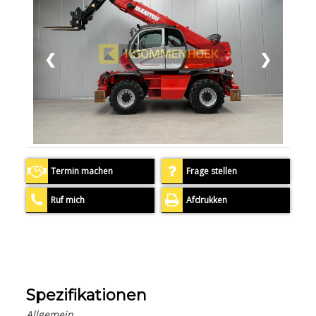
❮
❯
Termin machen
Frage stellen
Ruf mich
Afdrukken
Spezifikationen
Allgemein