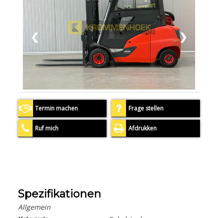
❮
❯
Termin machen
Frage stellen
Ruf mich
Afdrukken
Spezifikationen
Allgemein