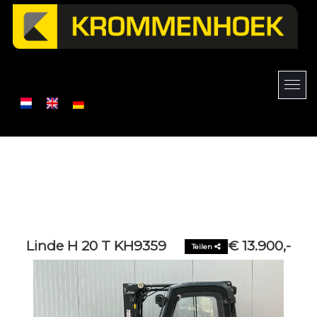
Linde H 20 T KH9359
€ 13.900,-
Teilen