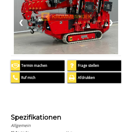
❮
❯
Termin machen
Frage stellen
Ruf mich
Afdrukken
Spezifikationen
Allgemein