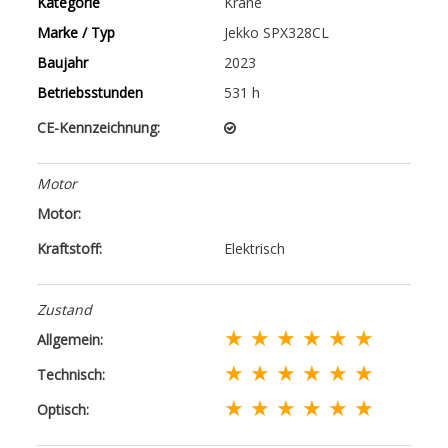
Kategorie
Kräne
Marke / Typ
Jekko SPX328CL
Baujahr
2023
Betriebsstunden
531 h
CE-Kennzeichnung:
Motor
Motor:
Kraftstoff:
Elektrisch
Zustand
★ ★ ★ ★ ★ ★
Allgemein:
★ ★ ★ ★ ★ ★
Technisch:
★ ★ ★ ★ ★ ★
Optisch: