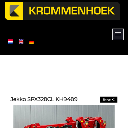
Jekko SPX328CL KH9489
Teilen