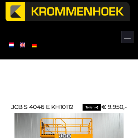
JCB S 4046 E KH10112
€ 9.950,-
Teilen