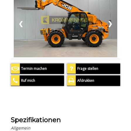
❮
❯
Termin machen
Frage stellen
Ruf mich
Afdrukken
Spezifikationen
Allgemein