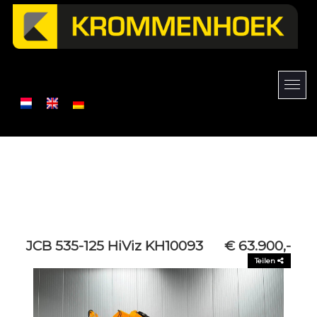
JCB 535-125 HiViz KH10093
€ 63.900,-
Teilen