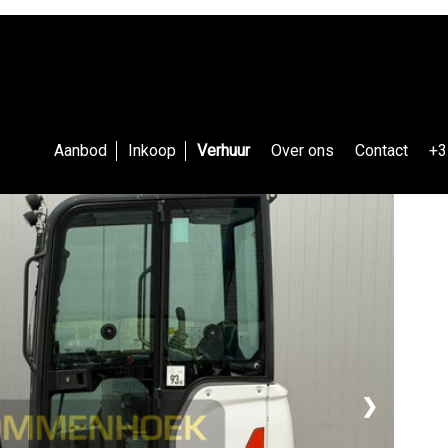
Aanbod
Inkoop
Verhuur
Over ons
Contact
+3
❯