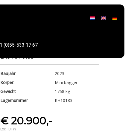
Bobcat
1 (0)55-533 17 67
Teilen
E 19 KH10183
Baujahr
2023
Körper:
Mini bagger
Gewicht
1768 kg
Lagernummer
KH10183
€ 20.900,-
Excl. BTW