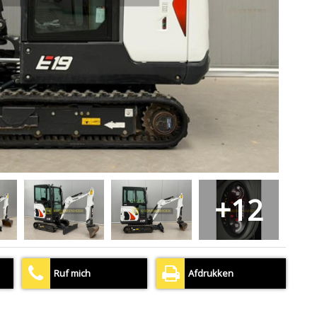
+12
Ruf mich
Afdrukken