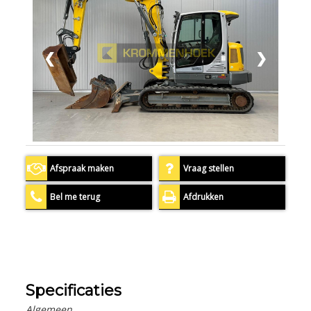
❮
❯
Afspraak maken
Vraag stellen
Bel me terug
Afdrukken
Specificaties
Algemeen