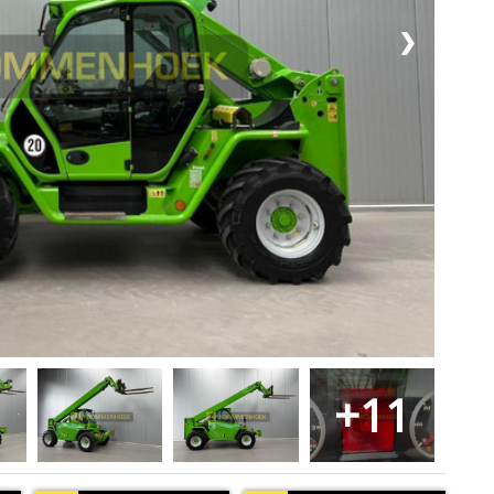
❯
+11