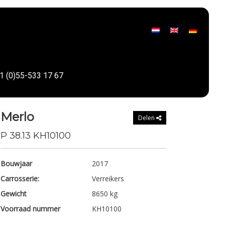
1 (0)55-533 17 67
Merlo
Delen
P 38.13 KH10100
Bouwjaar
2017
Carrosserie:
Verreikers
Gewicht
8650 kg
Voorraad nummer
KH10100