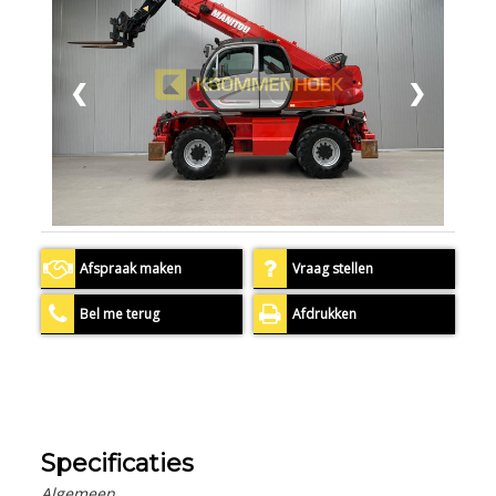
❮
❯
Afspraak maken
Vraag stellen
Bel me terug
Afdrukken
Specificaties
Algemeen