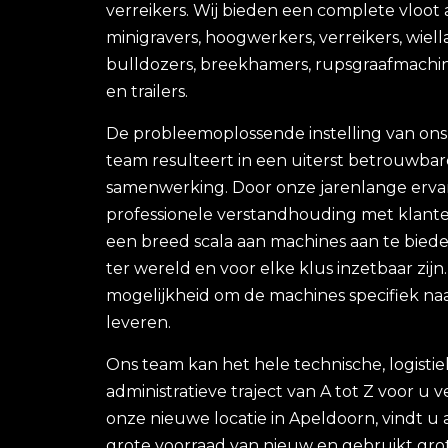
verreikers. Wij bieden een complete vloot
minigravers, hoogwerkers, verreikers, wiell
bulldozers, breekhamers, rupsgraafmachin
en trailers.
De probleemoplossende instelling van ons
team resulteert in een uiterst betrouwbar
samenwerking. Door onze jarenlange erva
professionele verstandhouding met klante
een breed scala aan machines aan te bieden
ter wereld en voor elke klus inzetbaar zijn
mogelijkheid om de machines specifiek na
leveren.
Ons team kan het hele technische, logisti
administratieve traject van A tot Z voor u 
onze nieuwe locatie in Apeldoorn, vindt u a
grote voorraad van nieuw en gebruikt grot