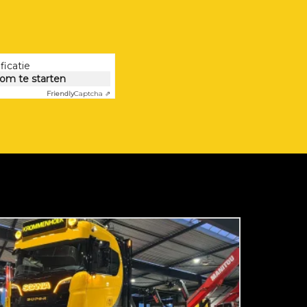
ficatie
 om te starten
Friendly
Captcha ⇗