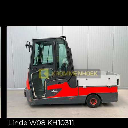
Linde W08 KH10311