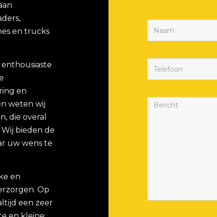
 aan
aders,
es en trucks
 enthousiaste
e
ring en
n weten wij
, die overal
. Wij bieden de
ar uw wens te
eke en
verzorgen. Op
ltijd een zeer
e en kleine