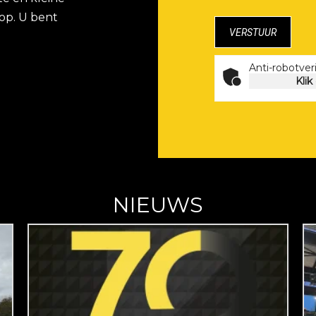
op. U bent
Anti-robotveri
Klik
NIEUWS