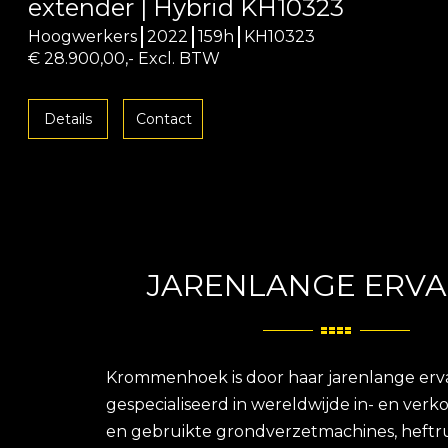
extender | Hybrid KH10323
Hoogwerkers
2022
159h
KH10323
€ 28.900,00,- Excl. BTW
Details
Contact
JARENLANGE ERVA
Krommenhoek is door haar jarenlange erv
gespecialiseerd in wereldwijde in- en ver
en gebruikte grondverzetmachines, heftr