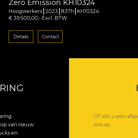
Zero Emission KH10324
Hoogwerkers
2023
837h
KH10324
€ 39.500,00,- Excl. BTW
Details
Contact
RING
aring
Of wilt u een af
koop van nieuw
ons op.
ucks en