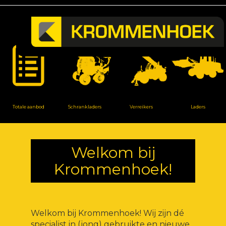
Totale aanbod
Schrankladers
Verreikers
Laders
Welkom bij
Krommenhoek!
Welkom bij Krommenhoek! Wij zijn dé
specialist in (jong) gebruikte en nieuwe