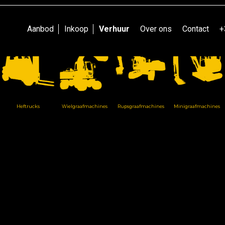
Ontdek onze ruime voorraad.
Aanbod
Inkoop
Verhuur
Over ons
Contact
+
Heftrucks
Wielgraafmachines
Rupsgraafmachines
Minigraafmachines