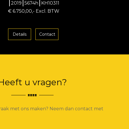
2019
5674h
KH10311
€ 6.750,00,- Excl. BTW
Details
Contact
Heeft u vragen?
spraak met ons maken? Neem dan contact met