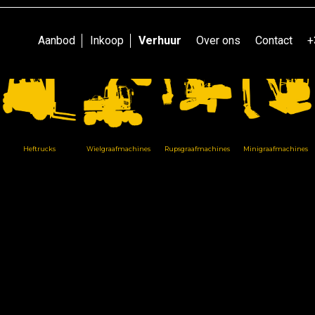
Ontdek onze ruime voorraad.
Aanbod
Inkoop
Verhuur
Over ons
Contact
+
Heftrucks
Wielgraafmachines
Rupsgraafmachines
Minigraafmachines