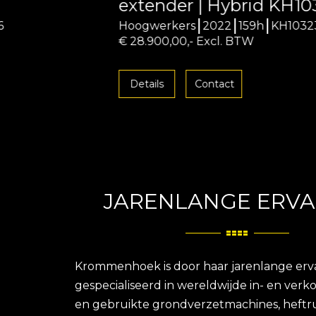
extender | Hybrid KH10323
Hoogwerkers
2022
159h
KH10323
€ 28.900,00,- Excl. BTW
Details
Contact
JARENLANGE ERVA
Krommenhoek is door haar jarenlange erv
gespecialiseerd in wereldwijde in- en ver
en gebruikte grondverzetmachines, heftr