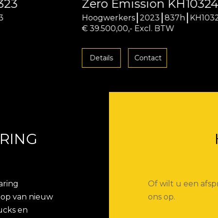
Zero Emission KH10324
Hoogwerkers
2023
837h
KH10324
€ 39.500,00,- Excl. BTW
Details
Contact
RING
aring
Of wilt u een af
koop van nieuw
ons op.
ucks en