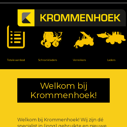
Totale aanbod
Schrankladers
Verreikers
Laders
Welkom bij
Krommenhoek!
Welkom bij Krommenhoek! Wij zijn dé
specialist in (jong) gebruikte en nieuwe