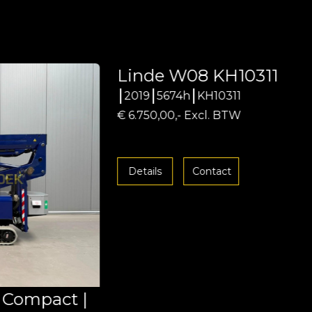
Linde W08 KH10311
2019
5674h
KH10311
€ 6.750,00,- Excl. BTW
Details
Contact