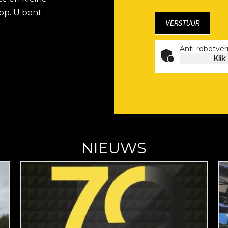
op. U bent
Anti-robotveri
Klik
NIEUWS