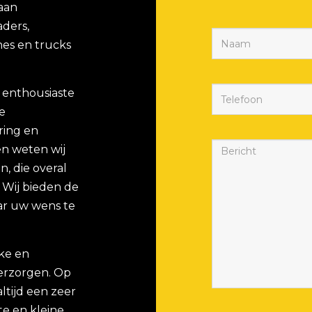
 aan
aders,
es en trucks
 enthousiaste
e
ring en
n weten wij
, die overal
. Wij bieden de
ar uw wens te
eke en
verzorgen. Op
ltijd een zeer
e en kleine