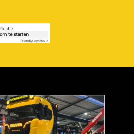
ficatie
 om te starten
Friendly
Captcha ⇗