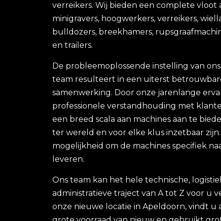
verreikers. Wij bieden een complete vloot
minigravers, hoogwerkers, verreikers, wiell
bulldozers, breekhamers, rupsgraafmachin
en trailers.
De probleemoplossende instelling van ons
team resulteert in een uiterst betrouwbar
samenwerking. Door onze jarenlange erva
professionele verstandhouding met klante
een breed scala aan machines aan te bieden
ter wereld en voor elke klus inzetbaar zijn
mogelijkheid om de machines specifiek na
leveren.
Ons team kan het hele technische, logisti
administratieve traject van A tot Z voor u 
onze nieuwe locatie in Apeldoorn, vindt u a
grote voorraad van nieuw en gebruikt grot