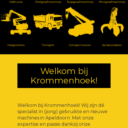
Heftrucks
Wielgraafmachines
Rupsgraafmachines
Minigraafmachines
Hoogwerkers
Transport
Compact kranen
Aanbouwdelen
Welkom bij
Krommenhoek!
Welkom bij Krommenhoek! Wij zijn dé
specialist in (jong) gebruikte en nieuwe
machines in Apeldoorn. Met onze
expertise en passie dankzij onze