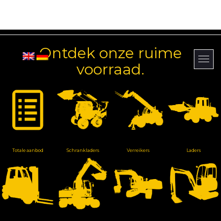
Ontdek onze ruime
voorraad.
Totale aanbod
Schrankladers
Verreikers
Laders