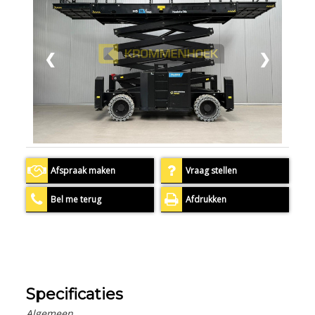
❮
❯
Afspraak maken
Vraag stellen
Bel me terug
Afdrukken
Specificaties
Algemeen