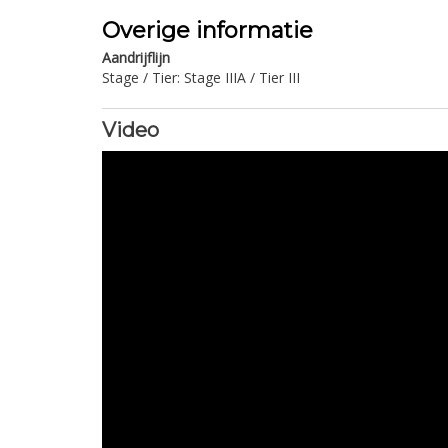
Overige informatie
Aandrijflijn
Stage / Tier: Stage IIIA / Tier III
Video