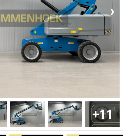
❯
+11